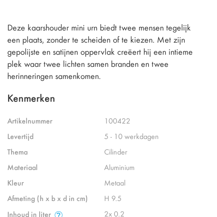
Deze kaarshouder mini urn biedt twee mensen tegelijk
een plaats, zonder te scheiden of te kiezen. Met zijn
gepolijste en satijnen oppervlak creëert hij een intieme
plek waar twee lichten samen branden en twee
herinneringen samenkomen.
Kenmerken
Artikelnummer
100422
Levertijd
5 - 10 werkdagen
Thema
Cilinder
Materiaal
Aluminium
Kleur
Metaal
Afmeting (h x b x d in cm)
H 9.5
2x 0.2
Inhoud in liter