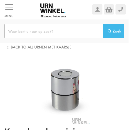
Ga
naar
de
MENU
inhoud
Zoek
BACK TO ALL URNEN MET KAARSJE
Ga
naar
het
einde
van
de
afbeeldingen-
gallerij
Omschrijving