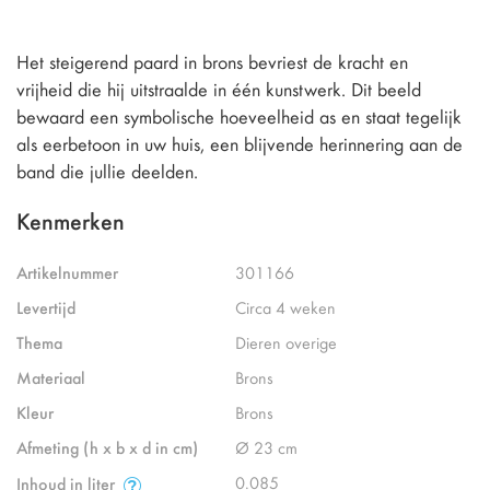
Het steigerend paard in brons bevriest de kracht en
vrijheid die hij uitstraalde in één kunstwerk. Dit beeld
bewaard een symbolische hoeveelheid as en staat tegelijk
als eerbetoon in uw huis, een blijvende herinnering aan de
band die jullie deelden.
Kenmerken
Artikelnummer
301166
Levertijd
Circa 4 weken
Thema
Dieren overige
Materiaal
Brons
Kleur
Brons
Afmeting (h x b x d in cm)
Ø 23 cm
0.085
Inhoud in liter