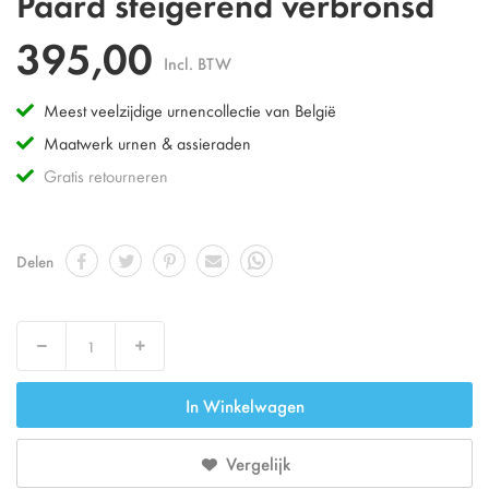
Paard steigerend verbronsd
395,00
Incl. BTW
Meest veelzijdige urnencollectie van België
Maatwerk urnen & assieraden
Gratis retourneren
Delen
Decrease
Increase
In Winkelwagen
Vergelijk