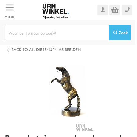
Ga
naar
de
MENU
inhoud
Zoek
BACK TO ALL DIERENURN AS-BEELDEN
Ga
naar
het
einde
van
de
afbeeldingen-
gallerij
Omschrijving