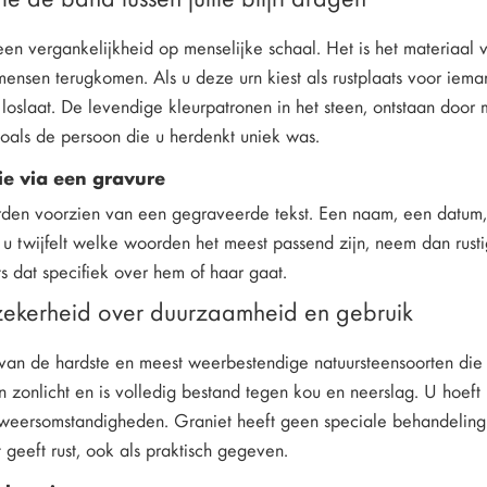
een vergankelijkheid op menselijke schaal. Het is het materiaa
nsen terugkomen. Als u deze urn kiest als rustplaats voor iemand
 loslaat. De levendige kleurpatronen in het steen, ontstaan door
zoals de persoon die u herdenkt uniek was.
ie via een gravure
den voorzien van een gegraveerde tekst. Een naam, een datum, 
u twijfelt welke woorden het meest passend zijn, neem dan rustig
ets dat specifiek over hem of haar gaat.
 zekerheid over duurzaamheid en gebruik
 van de hardste en meest weerbestendige natuursteensoorten die
in zonlicht en is volledig bestand tegen kou en neerslag. U hoeft n
 weersomstandigheden. Graniet heeft geen speciale behandeling 
 geeft rust, ook als praktisch gegeven.