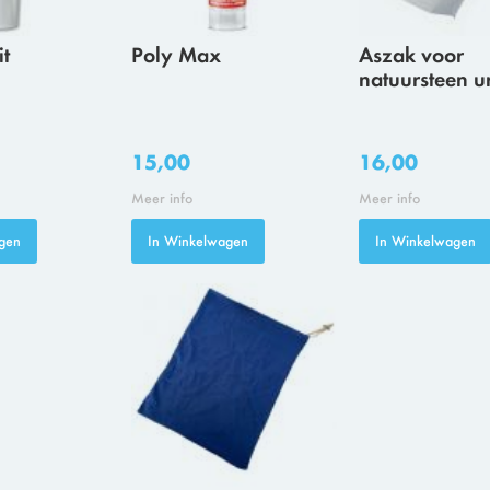
it
Poly Max
Aszak voor
natuursteen u
15,00
16,00
Meer info
Meer info
gen
In Winkelwagen
In Winkelwagen