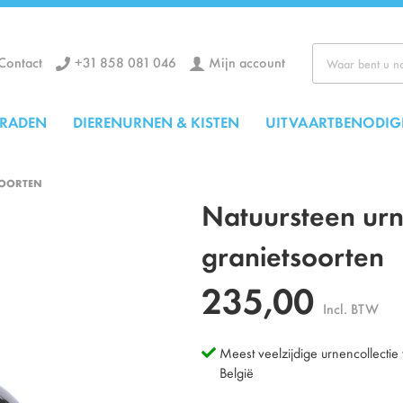
+31 858 081 046
Mijn account
Contact
Zoek
ERADEN
DIERENURNEN & KISTEN
UITVAARTBENODIG
SOORTEN
Natuursteen urn 
granietsoorten
235,00
Incl. BTW
Meest veelzijdige urnencollectie
België