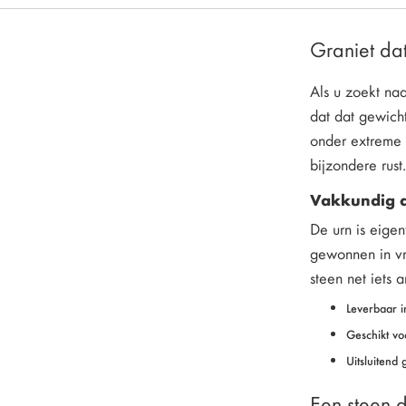
Graniet da
Als u zoekt naa
dat dat gewicht
onder extreme d
bijzondere rust.
Vakkundig a
De urn is eige
gewonnen in vri
steen net iets
Leverbaar i
Geschikt vo
Uitsluitend
Een steen d