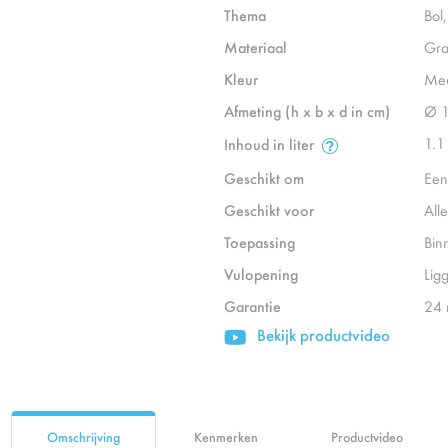
Thema
Bol
Materiaal
Gra
Kleur
Mee
Afmeting (h x b x d in cm)
Ø 
1.1
Inhoud in liter
Geschikt om
Een
Geschikt voor
All
Toepassing
Bin
Vulopening
Lig
Garantie
24
Bekijk productvideo
Omschrijving
Kenmerken
Productvideo