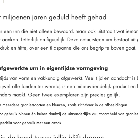
t miljoenen jaren geduld heeft gehad
r een urn die niet alleen bewaard, maar ook uitstraalt wat iema
 aankan. Letterlijk en figuurlijk. Deze natuursteen urn bestaat ui
ruk en hitte, over een tijdspanne die ons begrip te boven gaat.
fgewerkte urn in eigentijdse vormgeving
ntijds van vorm en vakkundig afgewerkt. Veel tijd en aandacht is
jwel alle landen ter wereld, is een milieuvriendelijk product en 
 anders maakt. Geen twee exemplaren zijn precies gelijk.
n meerdere granietsoorten en kleuren, zoals zichtbaar in de afbeeldingen
or gebruik binnen én buiten dankzij de uitzonderlijke duurzaamheid van graniet
 geschikt voor gebruik met een aszak
ie de band tussen jullie blijft dragen