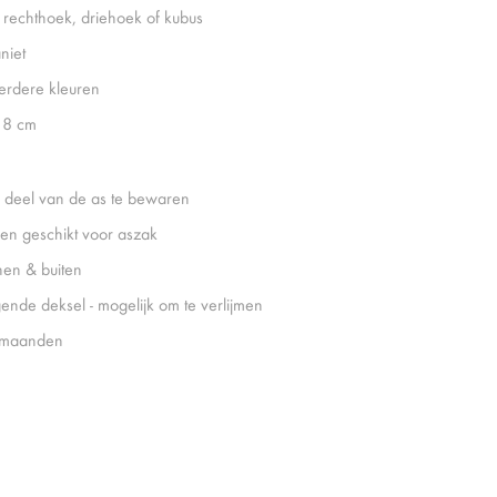
, rechthoek, driehoek of kubus
niet
rdere kleuren
18 cm
 deel van de as te bewaren
een geschikt voor aszak
nen & buiten
gende deksel - mogelijk om te verlijmen
 maanden