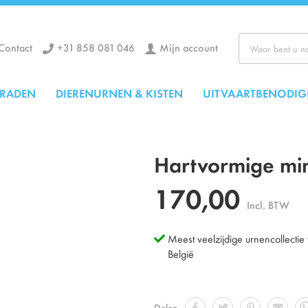
+31 858 081 046
Mijn account
Contact
Zoek
ERADEN
DIERENURNEN & KISTEN
UITVAARTBENODIG
Hartvormige mini
170,00
Incl. BTW
Meest veelzijdige urnencollectie
België
Delen