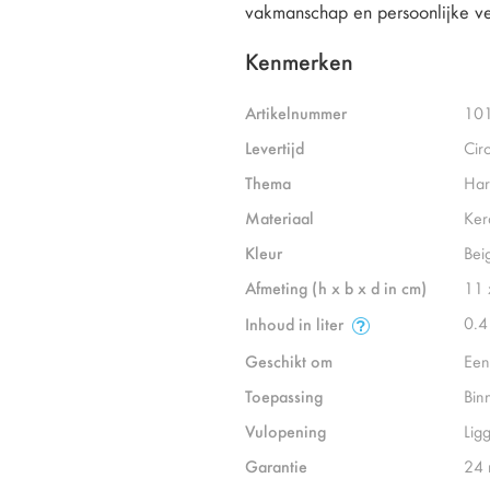
vakmanschap en persoonlijke verbi
Kenmerken
Artikelnummer
10
Levertijd
Cir
Thema
Har
Materiaal
Ker
Kleur
Bei
Afmeting (h x b x d in cm)
11 
0.4
Inhoud in liter
Geschikt om
Een
Toepassing
Bin
Vulopening
Lig
Garantie
24