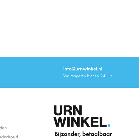
info@urnwinkel.nl
We reageren binnen 24 uur
den
nderhoud