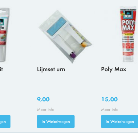
it
Lijmset urn
Poly Max
9,00
15,00
Meer info
Meer info
gen
In Winkelwagen
In Winkelwagen