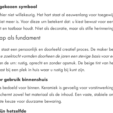
s gekozen symbool
hier niet willekeurig. Het hart staat al eeuwenlang voor toegewi
iet meer is. Voor díeze urn betekent dat: u kiest bewust voor ee
 en tastbaar houdt. Niet als decoratie, maar als stille herinnering
ap als fundament
 staat een persoonlijk en doorleefd creatief proces. De maker bes
ke zoektocht vormden doorheen de jaren een stevige basis voor ee
van de urn: rustig, oprecht en zonder opsmuk. De beige tint van he
past bij een plek in huis waar u rustig bij kunt zijn.
or gebruik binnenshuis
s bedoeld voor binnen. Keramiek is gevoelig voor vorstinwerking
schermt zowel het materiaal als de inhoud. Een vaste, stabiele
este keuze voor duurzame bewaring.
jn hetzelfde