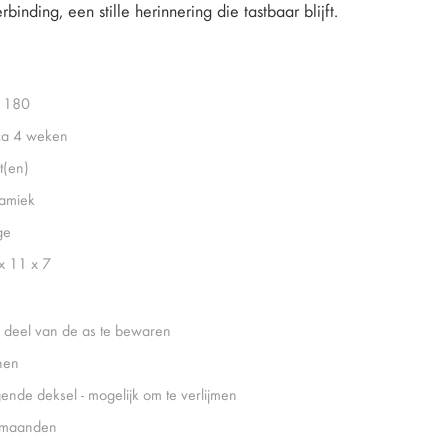
nding, een stille herinnering die tastbaar blijft.
1180
ca 4 weken
t(en)
amiek
ge
x 11 x 7
 deel van de as te bewaren
nen
gende deksel - mogelijk om te verlijmen
 maanden