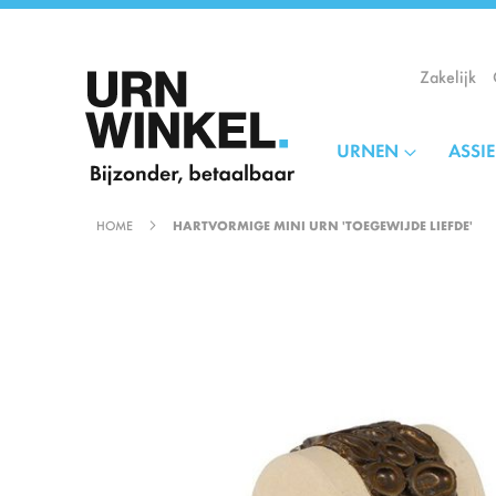
Ga
naar
de
Zakelijk
inhoud
URNEN
ASSI
HOME
HARTVORMIGE MINI URN 'TOEGEWIJDE LIEFDE'
Ga
naar
het
einde
van
de
afbeeldingen-
gallerij