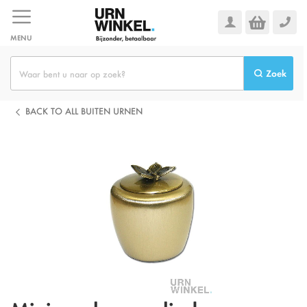
Ga
naar
de
MENU
inhoud
Zoek
BACK TO ALL BUITEN URNEN
Ga
naar
het
einde
van
de
afbeeldingen-
gallerij
Omschrijving