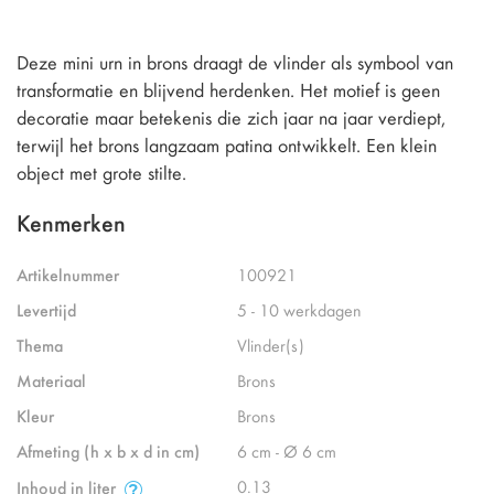
Deze mini urn in brons draagt de vlinder als symbool van
transformatie en blijvend herdenken. Het motief is geen
decoratie maar betekenis die zich jaar na jaar verdiept,
terwijl het brons langzaam patina ontwikkelt. Een klein
object met grote stilte.
Kenmerken
Artikelnummer
100921
Levertijd
5 - 10 werkdagen
Thema
Vlinder(s)
Materiaal
Brons
Kleur
Brons
Afmeting (h x b x d in cm)
6 cm - Ø 6 cm
0.13
Inhoud in liter