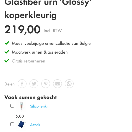
Glasfiber urn 'Glossy'
koperkleurig
219,00
Incl. BTW
Meest veelzijdige urnencollectie van België
Maatwerk urnen & assieraden
Gratis retourneren
Delen
Vaak samen gekocht
Siliconenkit
15,00
Aszak