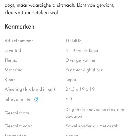
oogt, maar waardigheid uitstraalt. Licht van gewicht,
kleurvast en betekenisvol.
Kenmerken
Artikelnummer
101408
Levertijd
5 - 10 werkdagen
Thema
Overige vormen
Materiaal
Kunststof / glasfiber
Kleur
Koper
Afmeting (h x b x d in cm)
24.5 x 19 x 19
4.0
Inhoud in liter
De gehele hoeveelheid as in te
Geschikt om
bewaren
Geschikt voor
Zowel zonder als met aszak
Toepassing
Binnen