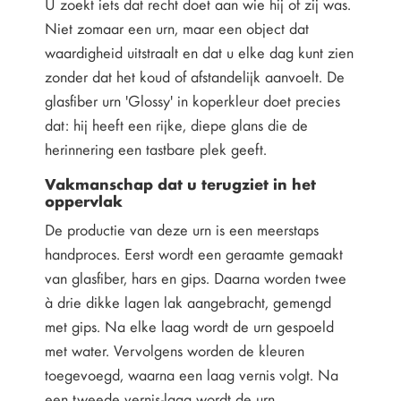
U zoekt iets dat recht doet aan wie hij of zij was.
Niet zomaar een urn, maar een object dat
waardigheid uitstraalt en dat u elke dag kunt zien
zonder dat het koud of afstandelijk aanvoelt. De
glasfiber urn 'Glossy' in koperkleur doet precies
dat: hij heeft een rijke, diepe glans die de
herinnering een tastbare plek geeft.
Vakmanschap dat u terugziet in het
oppervlak
De productie van deze urn is een meerstaps
handproces. Eerst wordt een geraamte gemaakt
van glasfiber, hars en gips. Daarna worden twee
à drie dikke lagen lak aangebracht, gemengd
met gips. Na elke laag wordt de urn gespoeld
met water. Vervolgens worden de kleuren
toegevoegd, waarna een laag vernis volgt. Na
een tweede vernis-laag wordt de urn