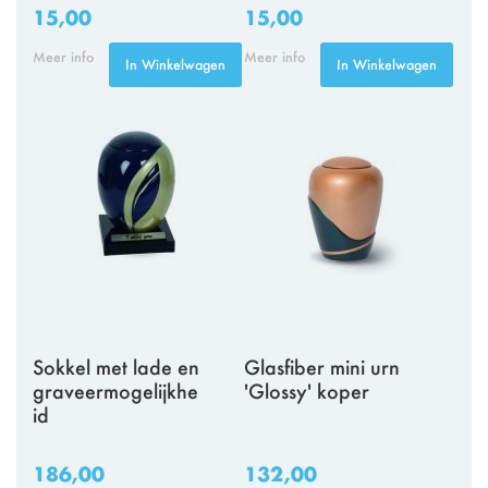
15,00
15,00
Meer info
Meer info
In Winkelwagen
In Winkelwagen
Sokkel met lade en
Glasfiber mini urn
graveermogelijkhe
'Glossy' koper
id
186,00
132,00