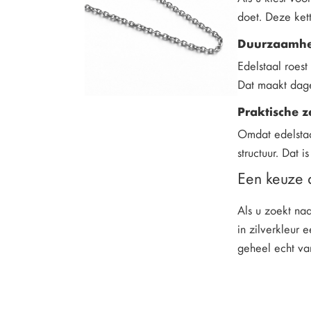
doet. Deze kett
Duurzaamhei
Edelstaal roest
Dat maakt dage
Praktische z
Omdat edelstaal
structuur. Dat 
Een keuze d
Als u zoekt naa
in zilverkleur 
geheel echt van