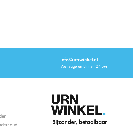
info@urnwinkel.nl
We reageren binnen 24 uur
den
nderhoud