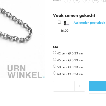
Vaak samen gekocht
Assieraden poetsdoek 
16,00
CM
42 cm - Ø 0.23 cm
45 cm - Ø 0.23 cm
50 cm - Ø 0.23 cm
60 cm - Ø 0.23 cm
Decrease
Increase