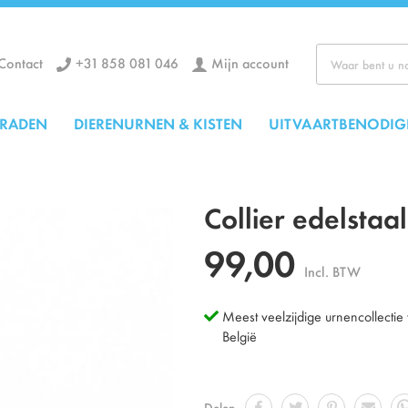
+31 858 081 046
Mijn account
Contact
Zoek
ERADEN
DIERENURNEN & KISTEN
UITVAARTBENODIG
Collier edelstaa
99,00
Incl. BTW
Meest veelzijdige urnencollectie
België
Delen