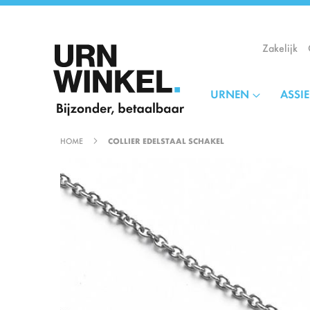
Ga
naar
de
Zakelijk
inhoud
URNEN
ASSI
HOME
COLLIER EDELSTAAL SCHAKEL
Ga
naar
het
einde
van
de
afbeeldingen-
gallerij