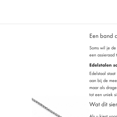
Een band d
Soms wil je de
een assieraad t
Edelstalen s
Edelstaal staat
aan bij de mees
maar als drage
tot een uniek s
Wat dit si
Als u kiest voo