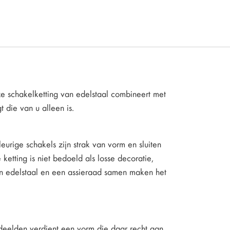
e schakelketting van edelstaal combineert met
 die van u alleen is.
urige schakels zijn strak van vorm en sluiten
etting is niet bedoeld als losse decoratie,
van edelstaal en een assieraad samen maken het
ie deelden verdient een vorm die daar recht aan