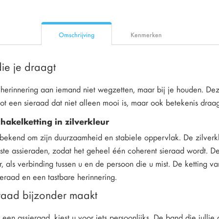
Omschrijving
Kenmerken
ie je draagt
 herinnering aan iemand niet wegzetten, maar bij je houden. Dez
ot een sieraad dat niet alleen mooi is, maar ook betekenis draagt
chakelketting in zilverkleur
 bekend om zijn duurzaamheid en stabiele oppervlak. De zilverkle
te assieraden, zodat het geheel één coherent sieraad wordt. De k
r, als verbinding tussen u en de persoon die u mist. De ketting 
ieraad en een tastbare herinnering.
eraad bijzonder maakt
r een assieraad, kiest u voor iets persoonlijks. De band die jull