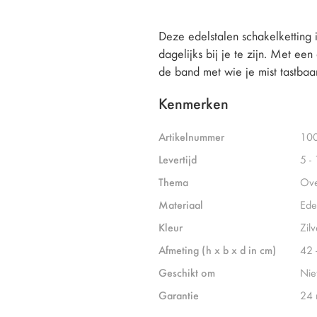
Deze edelstalen schakelketting 
dagelijks bij je te zijn. Met ee
de band met wie je mist tastba
Kenmerken
Artikelnummer
10
Levertijd
5 -
Thema
Ove
Materiaal
Ede
Kleur
Zilv
Afmeting (h x b x d in cm)
42 
Geschikt om
Nie
Garantie
24