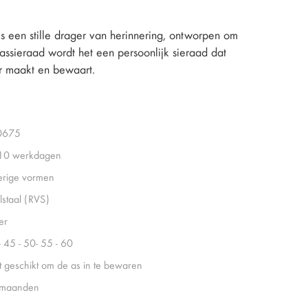
is een stille drager van herinnering, ontworpen om
n assieraad wordt het een persoonlijk sieraad dat
ar maakt en bewaart.
0675
 10 werkdagen
rige vormen
lstaal (RVS)
er
- 45 - 50- 55 - 60
t geschikt om de as in te bewaren
 maanden