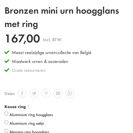
Omschrijving
Bronzen mini urn hoogglans
met ring
167,00
Incl. BTW
Meest veelzijdige urnencollectie van België
Maatwerk urnen & assieraden
Gratis retourneren
Delen
Keuze ring
Aluminium ring hoogglans
Aluminium ring satijn
Messing ring hoogglans