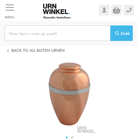
Ga
naar
de
MENU
inhoud
Zoek
BACK TO ALL BUITEN URNEN
Ga
naar
het
einde
van
de
afbeeldingen-
gallerij