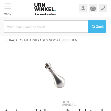
Ga
naar
de
MENU
inhoud
Zoek
BACK TO ALL ASSIERADEN VOOR HUISDIEREN
Ga
naar
het
einde
van
de
afbeeldingen-
gallerij
Omschrijving