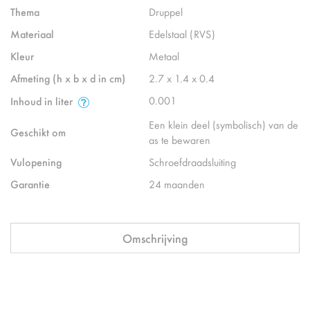
Thema
Druppel
Materiaal
Edelstaal (RVS)
Kleur
Metaal
Afmeting (h x b x d in cm)
2.7 x 1.4 x 0.4
0.001
Inhoud in liter
Een klein deel (symbolisch) van de
Geschikt om
as te bewaren
Vulopening
Schroefdraadsluiting
Garantie
24 maanden
Omschrijving