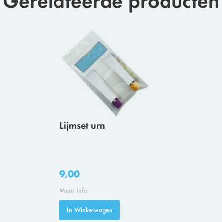
Lijmset urn
9,00
Meer info
In Winkelwagen