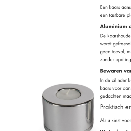
Een kaars aans
een tastbare p
Aluminium ci
De kaarshouder
wordt gefreesd
geen toeval, ma
zonder opdringe
Bewaren van
In de cilinder
kaars voor aans
gedachten maar
Praktisch e
Als u kiest voo