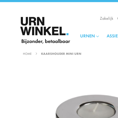
Ga
naar
de
Zakelijk
inhoud
URNEN
ASSI
HOME
KAARSHOUDER MINI URN
Ga
naar
het
einde
van
de
afbeeldingen-
gallerij