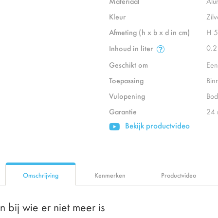
Materiaal
Alu
Kleur
Zilv
Afmeting (h x b x d in cm)
H 5
0.2
Inhoud in liter
Geschikt om
Een
Toepassing
Bin
Vulopening
Bod
Garantie
24
Bekijk productvideo
Omschrijving
Kenmerken
Productvideo
n bij wie er niet meer is