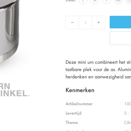
Decrease
Increase
Deze mini urn combineert het st
tastbare plek voor de as. Alumin
herdenken en aanwezigheid sa
Kenmerken
Artikelnummer
10
Levertijd
5 -
Thema
Cili