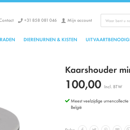
+31 858 081 046
Mijn account
Contact
Zoek
ERADEN
DIERENURNEN & KISTEN
UITVAARTBENODIG
Kaarshouder min
100,00
Incl. BTW
Meest veelzijdige urnencollectie
België
Delen