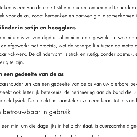
teken is een van de meest stille manieren om iemand te herden
lek voor de as, zodat herdenken en aanwezig zijn samenkomen i
linder in satijn en hoogglans
 mini urn is vervaardigd uit aluminium en afgewerkt in twee opp
 en afgewerkt met precisie, wat de scherpe lijn tussen de matte
ar vakwerk. De cilindervorm is strak en rustig, zonder opsmuk, 
rig te zijn.
 een gedeelte van de as
 kaarshouder urn kan een gedeelte van de as van uw dierbare b
teekt ook letterlijk betekenis: de herinnering aan de band die u 
 ook fysiek. Dat maakt het aansteken van een kaars tot iets an
n betrouwbaar in gebruik
r een mini urn die dagelijks in het zicht staat, is duurzaamheid g