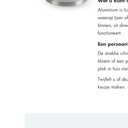
Wat u kunt 
Aluminium is li
waarop ijzer of
binnen, uit dir
functioneert.
Een persoonl
De strakke cil
bloem of een pe
plek in huis ni
Twijfelt u of 
keuze maken.