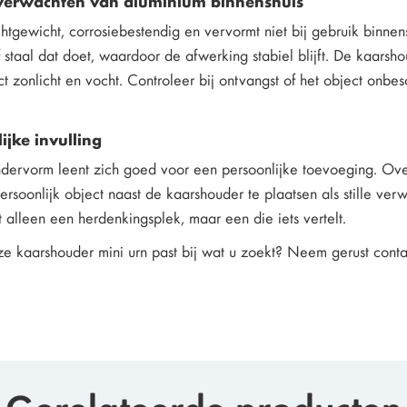
verwachten van aluminium binnenshuis
chtgewicht, corrosiebestendig en vervormt niet bij gebruik binnen
 staal dat doet, waardoor de afwerking stabiel blijft. De kaarsho
ect zonlicht en vocht. Controleer bij ontvangst of het object onbe
ijke invulling
indervorm leent zich goed voor een persoonlijke toevoeging. O
rsoonlijk object naast de kaarshouder te plaatsen als stille ve
et alleen een herdenkingsplek, maar een die iets vertelt.
deze kaarshouder mini urn past bij wat u zoekt? Neem gerust co
Gerelateerde producten