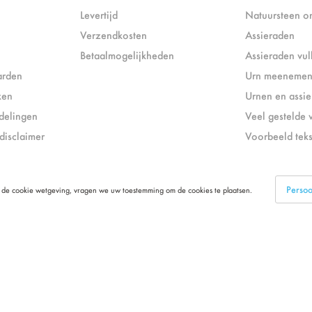
Levertijd
Natuursteen o
Verzendkosten
Assieraden
Betaalmogelijkheden
Assieraden vul
arden
Urn meenemen 
ken
Urnen en assi
delingen
Veel gestelde 
disclaimer
Voorbeeld tek
Persoon
de cookie wetgeving, vragen we uw toestemming om de cookies te plaatsen.