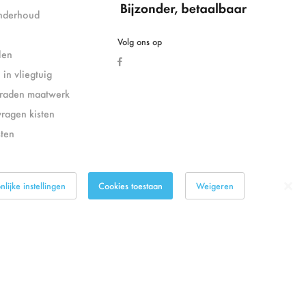
nderhoud
Volg ons op
len
in vliegtuig
eraden maatwerk
vragen kisten
sten
lijke instellingen
Cookies toestaan
Weigeren