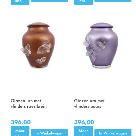
info
info
Glazen urn met
Glazen urn met
vlinders roestbruin
vlinders paars
396,00
396,00
Meer
Meer
In Winkelwagen
In Winkelwagen