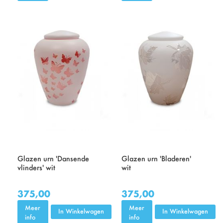
Glazen urn 'Dansende
Glazen urn 'Bladeren'
vlinders' wit
wit
375,00
375,00
Meer
Meer
In Winkelwagen
In Winkelwagen
info
info