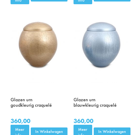
Glazen urn
Glazen urn
goudkleurig craquelé
blauwkleurig craquelé
360,00
360,00
Meer
Meer
In Winkelwagen
In Winkelwagen
info
info