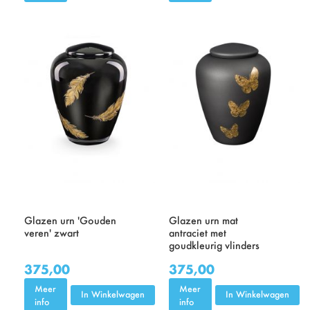
Glazen urn 'Gouden
Glazen urn mat
veren' zwart
antraciet met
goudkleurig vlinders
375,00
375,00
Meer
Meer
In Winkelwagen
In Winkelwagen
info
info