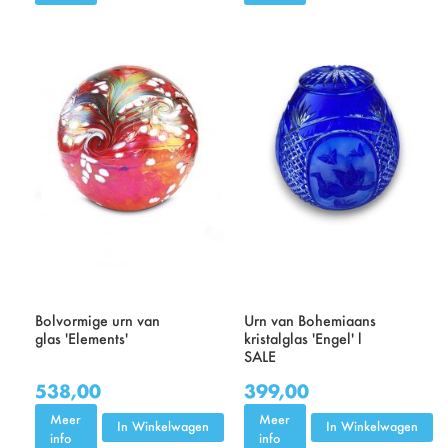
Bolvormige urn van
Urn van Bohemiaans
glas 'Elements'
kristalglas 'Engel' l
SALE
538,00
399,00
Meer
Meer
In Winkelwagen
In Winkelwagen
info
info