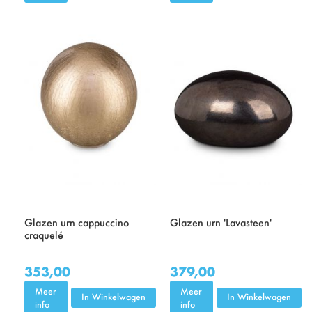
Glazen urn cappuccino
Glazen urn 'Lavasteen'
craquelé
353,00
379,00
Meer
Meer
In Winkelwagen
In Winkelwagen
info
info