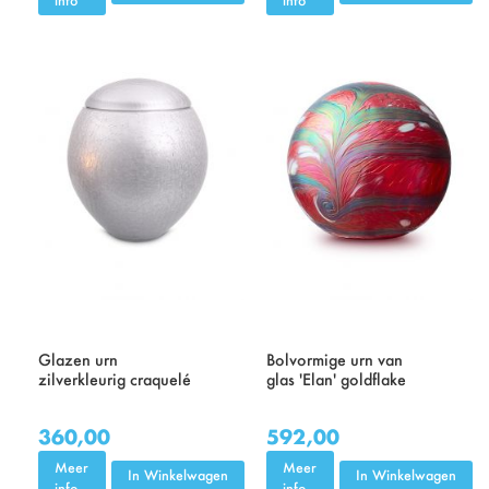
Glazen urn
Bolvormige urn van
zilverkleurig craquelé
glas 'Elan' goldflake
360,00
592,00
Meer
Meer
In Winkelwagen
In Winkelwagen
info
info