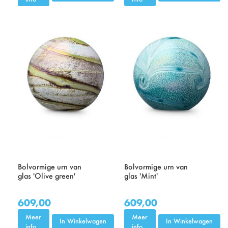
Bolvormige urn van
Bolvormige urn van
glas 'Olive green'
glas 'Mint'
609,00
609,00
Meer
Meer
In Winkelwagen
In Winkelwagen
info
info