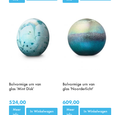
Bolvormige urn van
Bolvormige urn van
glas 'Mint Disk'
glas 'Noorderlicht'
524,00
609,00
Meer
Meer
In Winkelwagen
In Winkelwagen
info
info