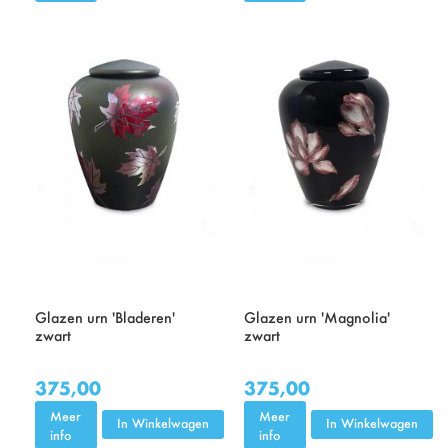
Glazen urn 'Bladeren'
Glazen urn 'Magnolia'
zwart
zwart
375,00
375,00
Meer
Meer
In Winkelwagen
In Winkelwagen
info
info