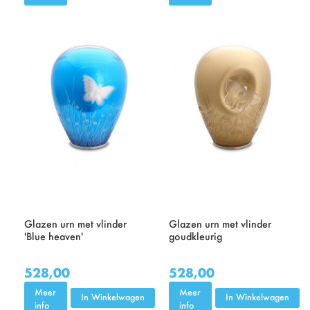
Glazen urn met vlinder
Glazen urn met vlinder
'Blue heaven'
goudkleurig
528,00
528,00
Meer
Meer
In Winkelwagen
In Winkelwagen
info
info