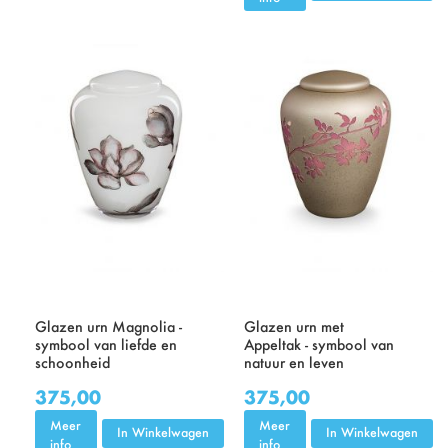
Glazen urn Magnolia -
Glazen urn met
symbool van liefde en
Appeltak - symbool van
schoonheid
natuur en leven
375,00
375,00
Meer
Meer
In Winkelwagen
In Winkelwagen
info
info