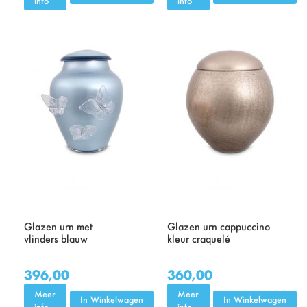
info
info
Glazen urn met
Glazen urn cappuccino
vlinders blauw
kleur craquelé
396,00
360,00
Meer
Meer
In Winkelwagen
In Winkelwagen
info
info