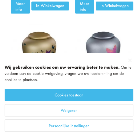
Meer
Meer
In Winkelwagen
In Winkelwagen
info
info
Wij gebruiken cookies om uw ervaring beter te maken.
Om te
voldoen aan de cookie wetgeving, vragen we uw toestemming om de
cookies te plaatsen.
Cookies toestaan
Glazen urn met
Glazen urn met
Weigeren
vlinders - symbool van
vlinders grafietgrijs -
transformatie en
symbool van
Persoonlijke instellingen
vrijheid
transformatie en
vrijheid
375,00