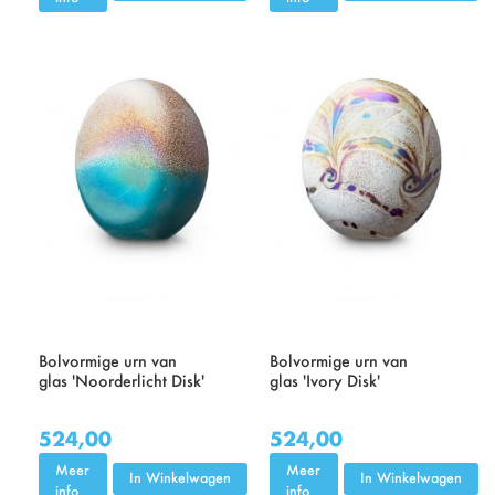
Bolvormige urn van
Bolvormige urn van
glas 'Noorderlicht Disk'
glas 'Ivory Disk'
524,00
524,00
Meer
Meer
In Winkelwagen
In Winkelwagen
info
info