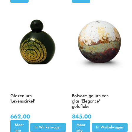
Glazen urn
Bolvormige urn van
'Levenscirkel'
glas 'Elegance'
goldflake
662,00
845,00
Meer
Meer
In Winkelwagen
In Winkelwagen
info
info