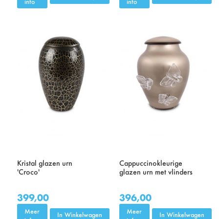
info
info
Kristal glazen urn
Cappuccinokleurige
'Croco'
glazen urn met vlinders
399,00
396,00
Meer
Meer
In Winkelwagen
In Winkelwagen