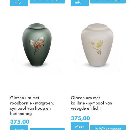
info
info
Glazen urn met
Glazen urn met
roodborstje - matgroen,
kolibrie - symbool van
symbool van hoop en
vreugde en licht
herinnering
375,00
375,00
Meer
In Winkelwagen
Meer