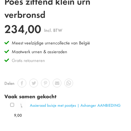
Poes zittend klein urn
verbronsd
234,00
Incl. BTW
Meest veelzijdige urnencollectie van België
Maatwerk urnen & assieraden
Gratis retourneren
Delen
Vaak samen gekocht
Assieraad buisje met pootjes | Ashanger AANBIEDING
9,00