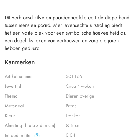
Dit verbronsd zilveren paardenbeeldje eert de diepe band
tussen mens en paard. Met levensechte uitstraling biedt
het een vaste plek voor een symbolische hoeveelheid as,
een dagelijks teken van vertrouwen en zorg die jaren
hebben geduurd.
Kenmerken
Artikelnummer
301165
Levertijd
Circa 4 weken
Thema
Dieren overige
Materiaal
Brons
Kleur
Donker
Afmeting (h x b x d in cm)
Ø 8 cm
0.04
Inhoud in liter