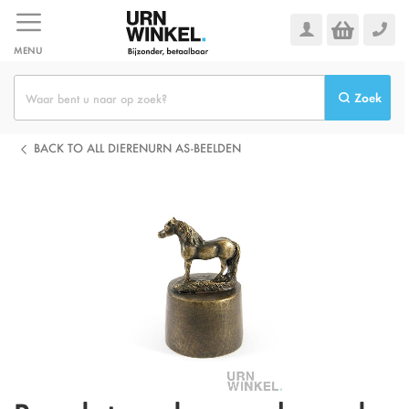
Ga
naar
de
MENU
inhoud
Zoek
BACK TO ALL DIERENURN AS-BEELDEN
Ga
naar
het
einde
van
de
afbeeldingen-
gallerij
Omschrijving