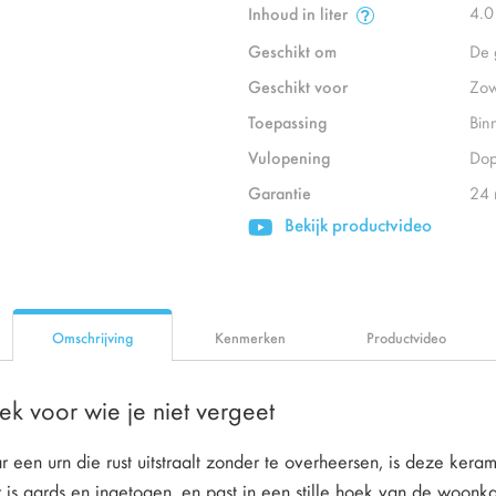
4.0
Inhoud in liter
Geschikt om
De 
Geschikt voor
Zow
Toepassing
Bin
Vulopening
Dop
Garantie
24
Bekijk productvideo
Omschrijving
Kenmerken
Productvideo
plek voor wie je niet vergeet
r een urn die rust uitstraalt zonder te overheersen, is deze ke
r is aards en ingetogen, en past in een stille hoek van de woo