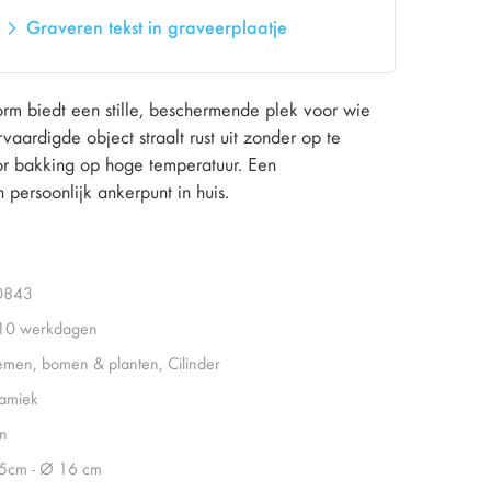
Graveren tekst in graveerplaatje
rm biedt een stille, beschermende plek voor wie
vaardigde object straalt rust uit zonder op te
r bakking op hoge temperatuur. Een
 persoonlijk ankerpunt in huis.
0843
 10 werkdagen
emen, bomen & planten, Cilinder
amiek
in
5cm - Ø 16 cm