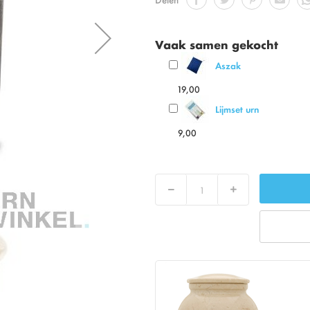
Vaak samen gekocht
Aszak
19,00
Lijmset urn
9,00
Decrease
Increase