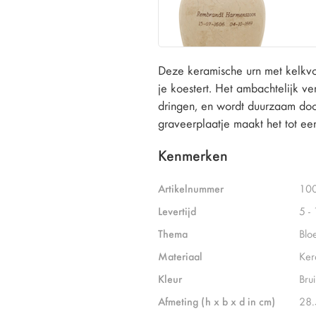
Deze keramische urn met kelkvo
je koestert. Het ambachtelijk ver
dringen, en wordt duurzaam doo
graveerplaatje maakt het tot een
Kenmerken
Artikelnummer
10
Levertijd
5 -
Thema
Blo
Materiaal
Ker
Kleur
Bru
Afmeting (h x b x d in cm)
28.