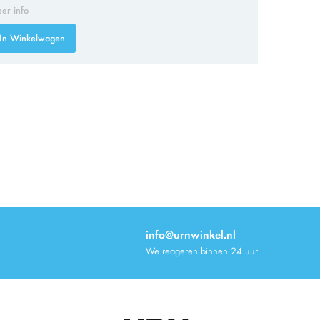
er info
In Winkelwagen
info@urnwinkel.nl
We reageren binnen 24 uur