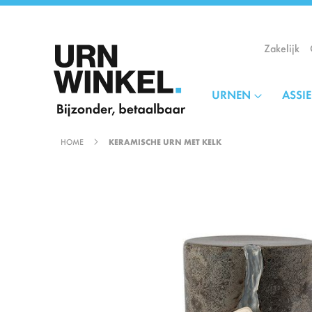
Ga
naar
de
Zakelijk
inhoud
URNEN
ASSI
HOME
KERAMISCHE URN MET KELK
Ga
naar
het
einde
van
de
afbeeldingen-
gallerij