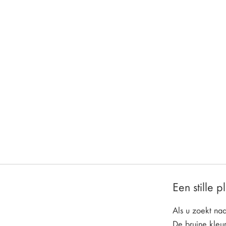
Een stille 
Als u zoekt naa
De bruine kleu