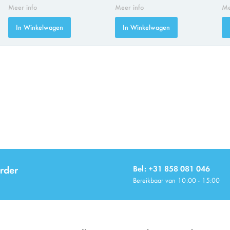
Meer info
Meer info
Me
In Winkelwagen
In Winkelwagen
rder
Bel: +31 858 081 046
Bereikbaar van 10:00 - 15:00