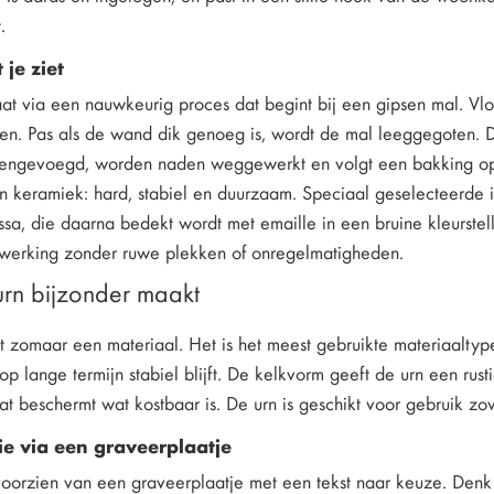
.
je ziet
aat via een nauwkeurig proces dat begint bij een gipsen mal. Vl
n. Pas als de wand dik genoeg is, wordt de mal leeggegoten.
engevoegd, worden naden weggewerkt en volgt een bakking o
 in keramiek: hard, stabiel en duurzaam. Speciaal geselecteerde
a, die daarna bedekt wordt met emaille in een bruine kleurstellin
fwerking zonder ruwe plekken of onregelmatigheden.
rn bijzonder maakt
t zomaar een materiaal. Het is het meest gebruikte materiaaltyp
op lange termijn stabiel blijft. De kelkvorm geeft de urn een rust
 dat beschermt wat kostbaar is. De urn is geschikt voor gebruik z
ie via een graveerplaatje
voorzien van een graveerplaatje met een tekst naar keuze. Den