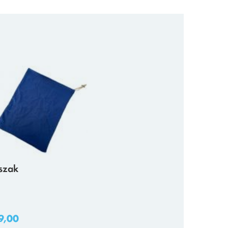
szak
9,00