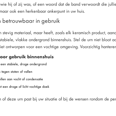
j wie hij of zij was, of een woord dat de band verwoordt die jull
maar ook een herkenbaar ankerpunt in uw huis.
n betrouwbaar in gebruik
 stevig materiaal, maar heeft, zoals elk keramisch product, aand
tabiele, vlakke ondergrond binnenshuis. Stel de urn niet bloot a
niet ontworpen voor een vochtige omgeving. Voorzichtig hanteren
voor gebruik binnenshuis
 een stabiele, droge ondergrond
tegen stoten of vallen
tellen aan vocht of condensatie
t een droge of licht vochtige doek
n of deze urn past bij uw situatie of bij de wensen rondom de per