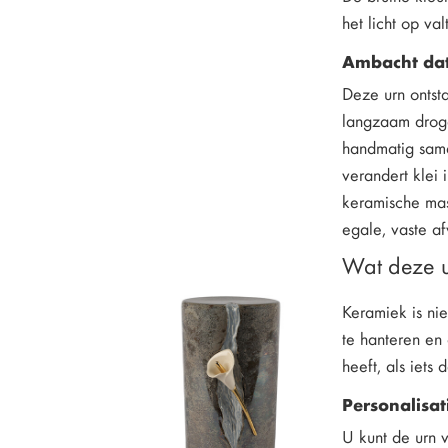
het licht op valt
Ambacht dat 
Deze urn ontst
langzaam droge
handmatig sam
verandert klei
keramische mass
egale, vaste a
Wat deze u
Keramiek is nie
te hanteren en 
heeft, als iets
Personalisat
U kunt de urn 