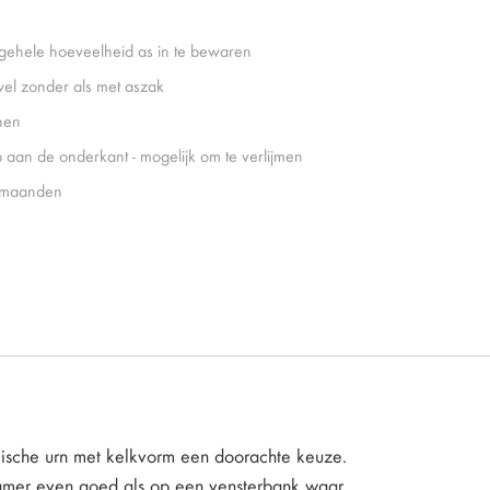
gehele hoeveelheid as in te bewaren
el zonder als met aszak
nen
 aan de onderkant - mogelijk om te verlijmen
 maanden
ramische urn met kelkvorm een doorachte keuze.
nkamer even goed als op een vensterbank waar