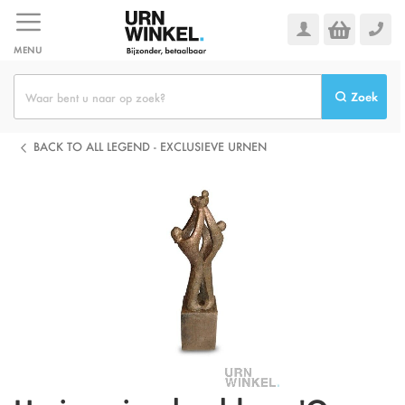
Ga
naar
de
MENU
inhoud
Zoek
BACK TO ALL LEGEND - EXCLUSIEVE URNEN
Ga
naar
het
einde
van
de
afbeeldingen-
gallerij
Omschrijving