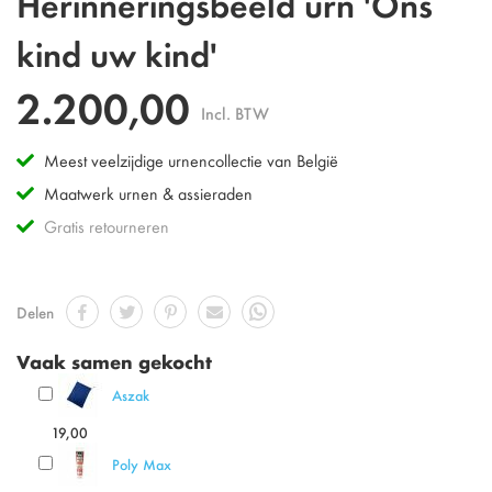
Herinneringsbeeld urn 'Ons
kind uw kind'
2.200,00
Incl. BTW
Meest veelzijdige urnencollectie van België
Maatwerk urnen & assieraden
Gratis retourneren
Delen
Vaak samen gekocht
Aszak
19,00
Poly Max