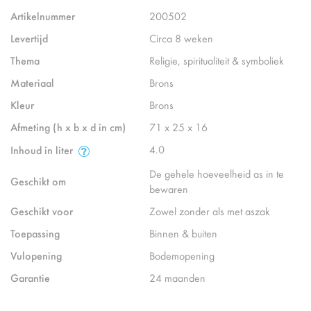
Artikelnummer
200502
Levertijd
Circa 8 weken
Thema
Religie, spiritualiteit & symboliek
Materiaal
Brons
Kleur
Brons
Afmeting (h x b x d in cm)
71 x 25 x 16
4.0
Inhoud in liter
De gehele hoeveelheid as in te
Geschikt om
bewaren
Geschikt voor
Zowel zonder als met aszak
Toepassing
Binnen & buiten
Vulopening
Bodemopening
Garantie
24 maanden