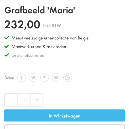
Omschrijving
Grafbeeld 'Maria'
232,00
Incl. BTW
Meest veelzijdige urnencollectie van België
Maatwerk urnen & assieraden
Gratis retourneren
Delen
Decrease
Increase
In Winkelwagen