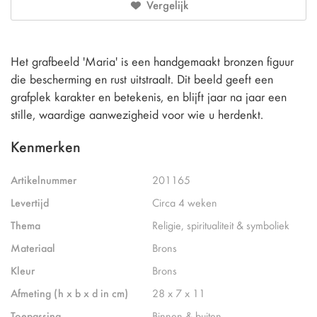
Vergelijk
Het grafbeeld 'Maria' is een handgemaakt bronzen figuur
die bescherming en rust uitstraalt. Dit beeld geeft een
grafplek karakter en betekenis, en blijft jaar na jaar een
stille, waardige aanwezigheid voor wie u herdenkt.
Kenmerken
Artikelnummer
201165
Levertijd
Circa 4 weken
Thema
Religie, spiritualiteit & symboliek
Materiaal
Brons
Kleur
Brons
Afmeting (h x b x d in cm)
28 x 7 x 11
Toepassing
Binnen & buiten