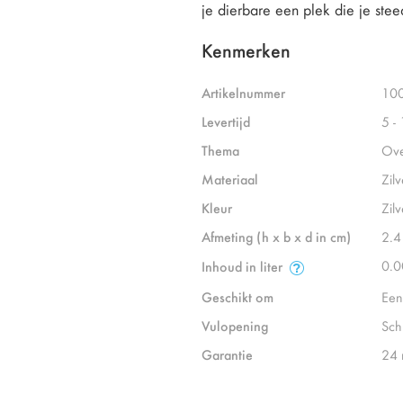
je dierbare een plek die je steed
Kenmerken
Artikelnummer
10
Levertijd
5 -
Thema
Ove
Materiaal
Zilv
Kleur
Zilv
Afmeting (h x b x d in cm)
2.4
0.0
Inhoud in liter
Geschikt om
Een
Vulopening
Sch
Garantie
24