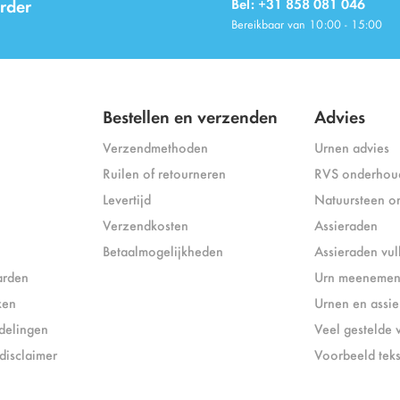
rder
Bel: +31 858 081 046
Bereikbaar van 10:00 - 15:00
Bestellen en verzenden
Advies
Verzendmethoden
Urnen advies
Ruilen of retourneren
RVS onderhou
Levertijd
Natuursteen o
Verzendkosten
Assieraden
Betaalmogelijkheden
Assieraden vul
arden
Urn meenemen 
ken
Urnen en assi
delingen
Veel gestelde 
disclaimer
Voorbeeld tek