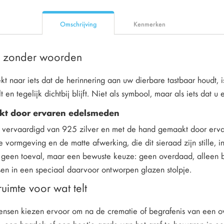
Omschrijving
Kenmerken
ij, zonder woorden
 naar iets dat de herinnering aan uw dierbare tastbaar houdt, is
alt en tegelijk dichtbij blijft. Niet als symbool, maar als iets dat 
t door ervaren edelsmeden
is vervaardigd van 925 zilver en met de hand gemaakt door erva
vormgeving en de matte afwerking, die dit sieraad zijn stille, 
is geen toeval, maar een bewuste keuze: geen overdaad, alleen 
tsen in een speciaal daarvoor ontworpen glazen stolpje.
ruimte voor wat telt
nsen kiezen ervoor om na de crematie of begrafenis van een ove
, een haarlok of een beetje aarde van het graf te bewaren in ee