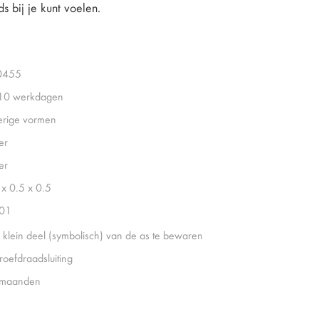
s bij je kunt voelen.
0455
 10 werkdagen
rige vormen
er
er
 x 0.5 x 0.5
01
 klein deel (symbolisch) van de as te bewaren
roefdraadsluiting
 maanden