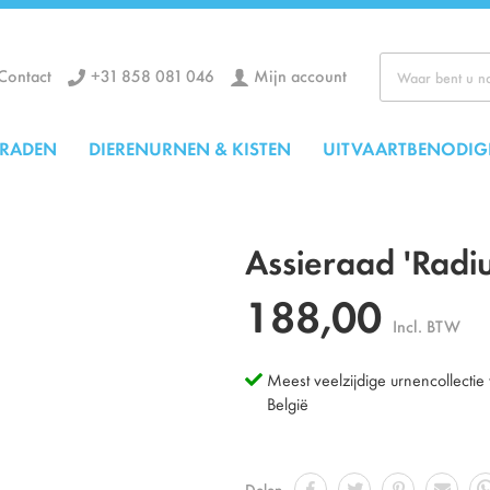
+31 858 081 046
Mijn account
Contact
Zoek
ERADEN
DIERENURNEN & KISTEN
UITVAARTBENODIG
Assieraad 'Radiu
188,00
Incl. BTW
Meest veelzijdige urnencollectie
België
Delen