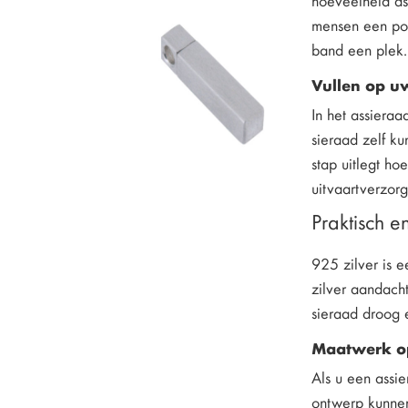
mensen een pos
band een plek.
Vullen op u
In het assieraa
sieraad zelf ku
stap uitlegt ho
uitvaartverzor
Praktisch 
925 zilver is 
zilver aandach
sieraad droog 
Maatwerk o
Als u een assi
ontwerp kunnen