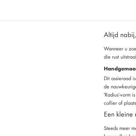
Altijd nab
Wanneer u zoekt
die rust uitstra
Handgemaak
Dit assieraad 
de nauwkeurige 
'Radius'-vorm 
collier of plaa
Een kleine 
Steeds meer me
hoeveelheid as