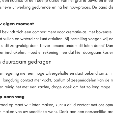
itieve uitwerking gedurende en na het rouwproces. De band die u
w eigen moment
d bevindt zich een compartiment voor crematie-as. Het bovenste o
nt vullen en waterdicht kunt afsluiten. Bij bestelling voegen wij e
e u dit zorgvuldig doet. Liever iemand anders dit laten doen? Dan
ger inschakelen. Houd er rekening mee dat hier doorgaans koste
en duurzaam gedragen
een legering met een hoge zilvergehalte en staat bekend om zijn
t: langdurig contact met vocht, parfum of zeepmiddelen kan de 
en reinig het met een zachte, droge doek om het zo lang mogeli
p aanvraag
eraad op maat wilt laten maken, kunt u altijd contact met ons o
 maken van uw specifieke wens. Denk aan een persoonlijke gr