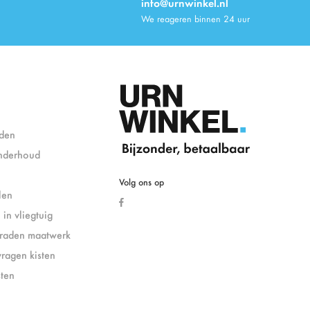
info@urnwinkel.nl
We reageren binnen 24 uur
den
nderhoud
Volg ons op
len
in vliegtuig
eraden maatwerk
vragen kisten
sten