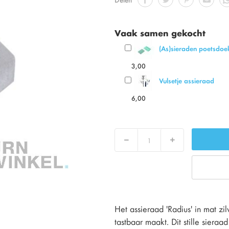
Vaak samen gekocht
(As)sieraden poetsdoek
3,00
Vulsetje assieraad
6,00
Decrease
Increase
Het assieraad 'Radius' in mat z
tastbaar maakt. Dit stille sieraa